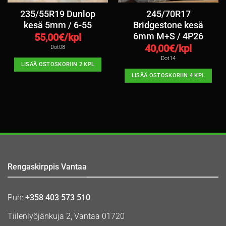
235/55R19 Dunlop
245/70R17
kesä 5mm / 6-55
Bridgestone kesä
6mm M+S / 4P26
55,00
€/kpl
40,00
€/kpl
Dot08
Dot14
LISÄÄ OSTOSKORIIN 2 KPL
LISÄÄ OSTOSKORIIN 4 KPL
Rengaskirppis Vantaa
Puh:
+358 403 573 510
Tiilenlyöjänkuja 2, Vantaa 01720