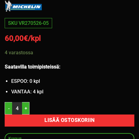
SKU VR270526-05
60,00
€/kpl
4 varastossa
Saatavilla toimipisteissä:
ESPOO: 0 kpl
VANTAA: 4 kpl
215/55R18 Michelin Primacy 4 99V kesä 4-4,5mm / 5P6-3 määrä
LISÄÄ OSTOSKORIIN
Kuvaus