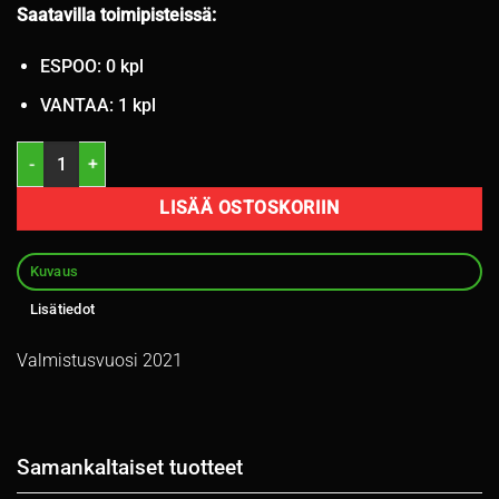
Saatavilla toimipisteissä:
ESPOO: 0 kpl
VANTAA: 1 kpl
215/60R17 Dunlop Enasave 96H kesä 6mm / 4V15-6 määrä
LISÄÄ OSTOSKORIIN
Kuvaus
Lisätiedot
Valmistusvuosi 2021
Samankaltaiset tuotteet