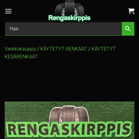
Skip
to
content
Verkkokauppa
/
KÄYTETYT RENKAAT
/
KÄYTETYT
KESÄRENKAAT