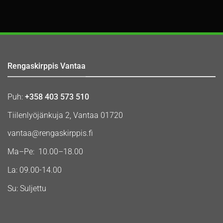
Rengaskirppis Vantaa
Puh:
+358 403 573 510
Tiilenlyöjänkuja 2, Vantaa 01720
vantaa@rengaskirppis.fi
Ma–Pe: 10.00–18.00
La: 09.00-14.00
Su: Suljettu