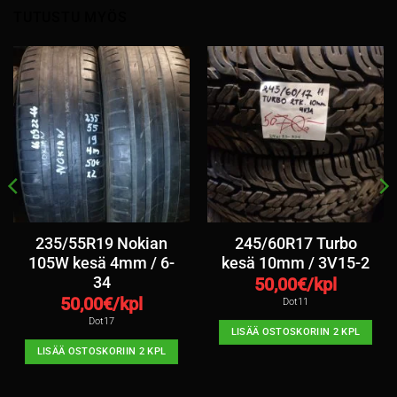
TUTUSTU MYÖS
235/55R19 Nokian
245/60R17 Turbo
105W kesä 4mm / 6-
kesä 10mm / 3V15-2
34
50,00
€/kpl
50,00
€/kpl
Dot11
Dot17
LISÄÄ OSTOSKORIIN 2 KPL
LISÄÄ OSTOSKORIIN 2 KPL