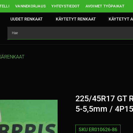
ELLI
VANNEKORJAUS
YHTEYSTIEDOT
AVOIMET TYÖPAIKAT
UUDET RENKAAT
KÄYTETYT RENKAAT
KÄYTETYT A
SÄRENKAAT
225/45R17 GT Ra
5-5,5mm / 4P1
SKU ER010626-86