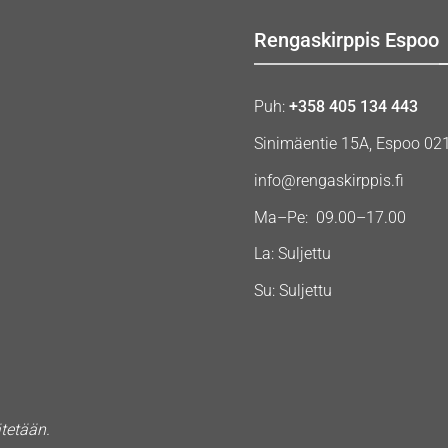
Rengaskirppis Espoo
Puh:
+358 405 134 443
Sinimäentie 15A, Espoo 02
info@rengaskirppis.fi
Ma–Pe: 09.00–17.00
La: Suljettu
Su: Suljettu
ätetään.