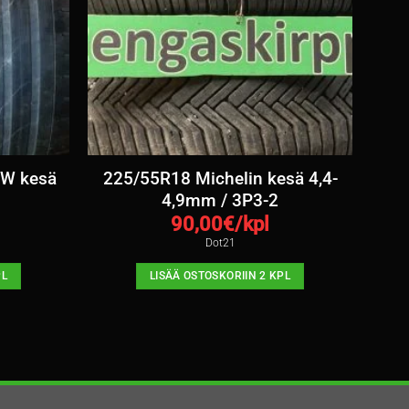
5W kesä
225/55R18 Michelin kesä 4,4-
4,9mm / 3P3-2
90,00
€/kpl
Dot21
PL
LISÄÄ OSTOSKORIIN 2 KPL