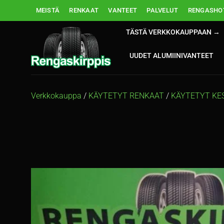
Skip
MEISTÄ
RENKAAT
VANTEET
PALVELUT
RENGASHOT
to
content
TÄSTÄ VERKKOKAUPPAAN →
UUDET ALUMIINIVANTEET
Verkkokauppa
/
KÄYTETYT RENKAAT
/
KÄYTETYT KE