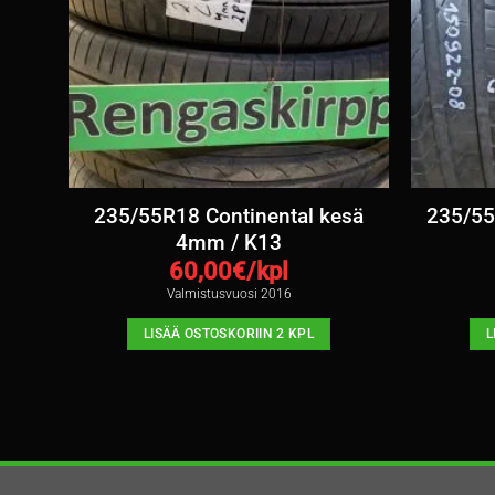
sä
235/55R18 Continental kesä
235/55
4mm / K13
60,00
€/kpl
Valmistusvuosi 2016
LISÄÄ OSTOSKORIIN 2 KPL
L