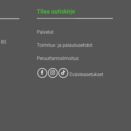
Tilaa uutiskirje
Palvelut
180
Toimitus- ja palautusehdot
Peruuttamisilmoitus
Evästeasetukset