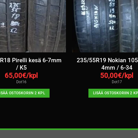
R18 Pirelli kesä 6-7mm
235/55R19 Nokian 10
/ K5
4mm / 6-34
65,00
€/kpl
50,00
€/kpl
Dot16
Dot17
ISÄÄ OSTOSKORIIN 2 KPL
LISÄÄ OSTOSKORIIN 2 K