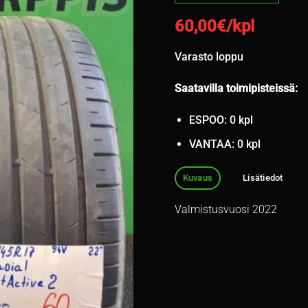
60,00
€/kpl
Varasto loppu
Saatavilla toimipisteissä:
ESPOO: 0 kpl
VANTAA: 0 kpl
Kuvaus
Lisätiedot
Valmistusvuosi 2022