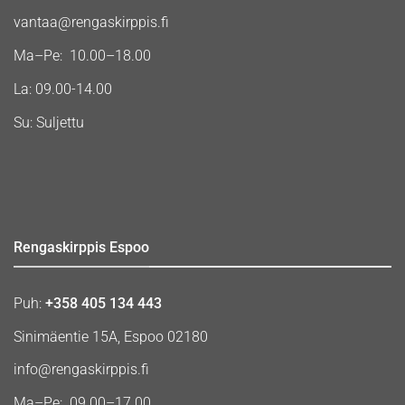
vantaa@rengaskirppis.fi
Ma–Pe: 10.00–18.00
La: 09.00-14.00
Su: Suljettu
Rengaskirppis Espoo
Puh:
+358 405 134 443
Sinimäentie 15A, Espoo 02180
info@rengaskirppis.fi
Ma–Pe: 09.00–17.00