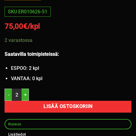
SKU ER010626-51
75,00
€/kpl
2 varastossa
Saatavilla toimipisteissä:
ESPOO: 2 kpl
VANTAA: 0 kpl
255/45R19 Continental SportContact 7 104V kesä 5mm / 6-26 määrä
LISÄÄ OSTOSKORIIN
Kuvaus
Lisätiedot