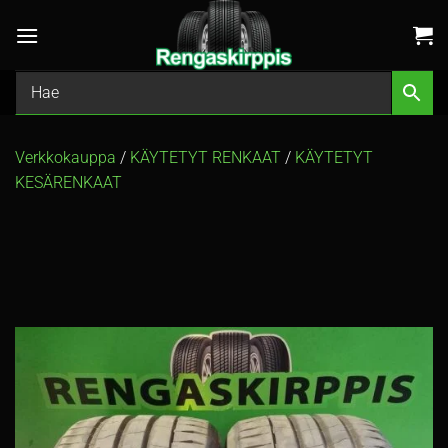
Skip
to
content
Verkkokauppa
/
KÄYTETYT RENKAAT
/
KÄYTETYT
KESÄRENKAAT