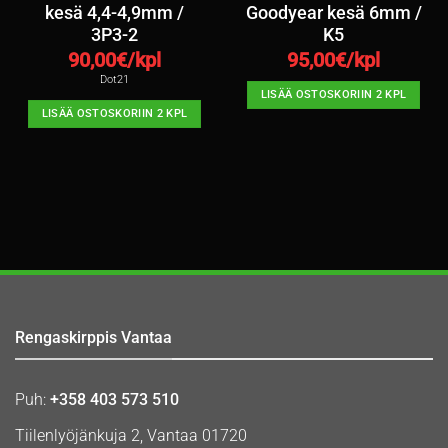
kesä 4,4-4,9mm /
Goodyear kesä 6mm /
3P3-2
K5
90,00
€/kpl
95,00
€/kpl
Dot21
LISÄÄ OSTOSKORIIN 2 KPL
LISÄÄ OSTOSKORIIN 2 KPL
Rengaskirppis Vantaa
Puh:
+358 403 573 510
Tiilenlyöjänkuja 2, Vantaa 01720