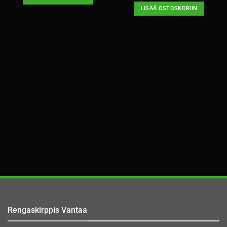
LISÄÄ OSTOSKORIIN
Rengaskirppis Vantaa