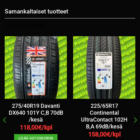
Samankaltaiset tuotteet
TUTUSTU MYÖS
275/40R19 Davanti
225/65R17
DX640 101Y C,B 70dB
Continental
/kesä
UltraContact 102H
B,A 69dB/kesä
118,00
€/kpl
158,00
€/kpl
LISÄÄ OSTOSKORIIN