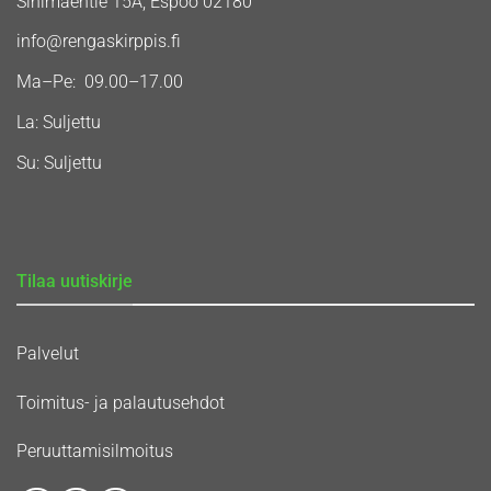
Sinimäentie 15A, Espoo 02180
info@rengaskirppis.fi
Ma–Pe: 09.00–17.00
La: Suljettu
Su: Suljettu
Tilaa uutiskirje
Palvelut
Toimitus- ja palautusehdot
Peruuttamisilmoitus