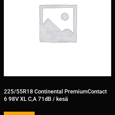
225/55R18 Continental PremiumContact
6 98V XL C,A 71dB / kesä