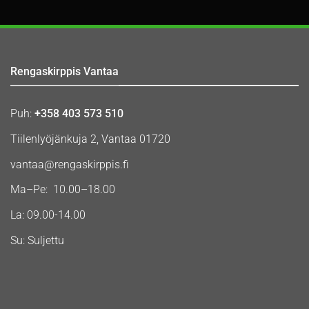
Rengaskirppis Vantaa
Puh:
+358 403 573 510
Tiilenlyöjänkuja 2, Vantaa 01720
vantaa@rengaskirppis.fi
Ma–Pe: 10.00–18.00
La: 09.00-14.00
Su: Suljettu