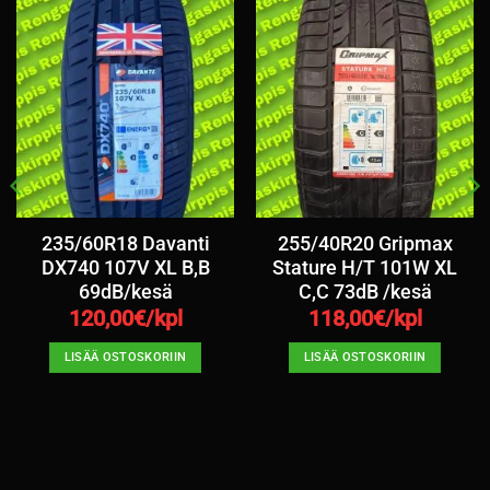
235/60R18 Davanti
255/40R20 Gripmax
DX740 107V XL B,B
Stature H/T 101W XL
69dB/kesä
C,C 73dB /kesä
120,00
€/kpl
118,00
€/kpl
LISÄÄ OSTOSKORIIN
LISÄÄ OSTOSKORIIN