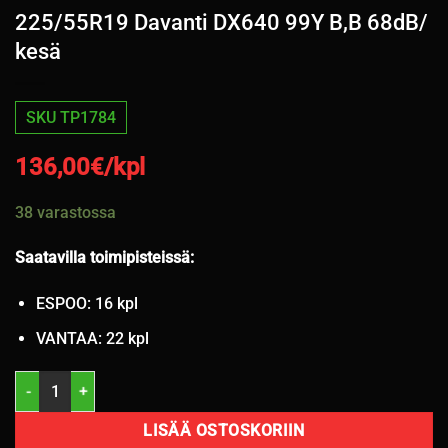
225/55R19 Davanti DX640 99Y B,B 68dB/
kesä
SKU TP1784
136,00
€/kpl
38 varastossa
Saatavilla toimipisteissä:
ESPOO: 16 kpl
VANTAA: 22 kpl
225/55R19 Davanti DX640 99Y B,B 68dB/ kesä määrä
LISÄÄ OSTOSKORIIN