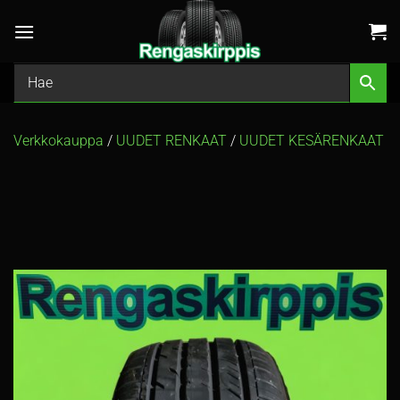
Skip
to
content
Verkkokauppa
/
UUDET RENKAAT
/
UUDET KESÄRENKAAT