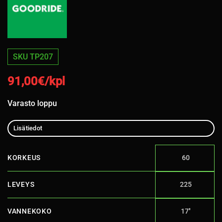
SKU TP207
91,00
€/kpl
Varasto loppu
Lisätiedot
KORKEUS
60
LEVEYS
225
VANNEKOKO
17''