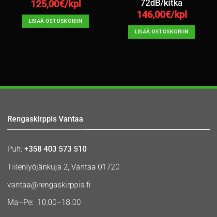
72dB/kitka
125,00
€/kpl
146,00
€/kpl
LISÄÄ OSTOSKORIIN
LISÄÄ OSTOSKORIIN
Rengaskirppis Vantaa
Puh:
+358 403 573 510
Tiilenlyöjänkuja 2, Vantaa 01720
vantaa@rengaskirppis.fi
Ma–Pe: 10.00–18.00