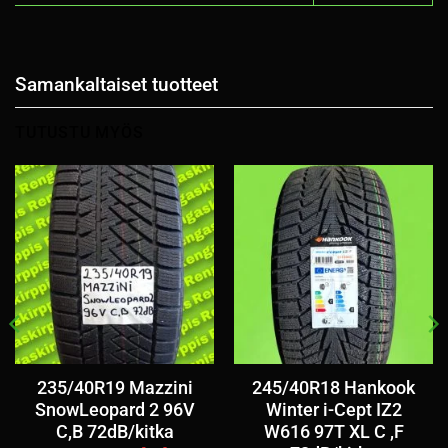
Samankaltaiset tuotteet
TUTUSTU MYÖS
235/40R19 Mazzini
245/40R18 Hankook
SnowLeopard 2 96V
Winter i-Cept IZ2
C,B 72dB/kitka
W616 97T XL C ,F