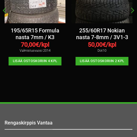
195/65R15 Formula
255/60R17 Nokian
nasta 7mm / K3
nasta 7-8mm / 3V1-3
70,00
€/kpl
50,00
€/kpl
Valmistusvuosi 2014
Dot10
LISÄÄ OSTOSKORIIN 4 KPL
LISÄÄ OSTOSKORIIN 2 KPL
Rengaskirppis Vantaa