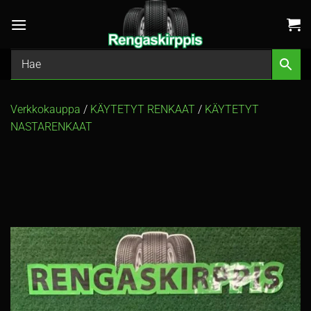
Skip
to
content
Verkkokauppa
/
KÄYTETYT RENKAAT
/
KÄYTETYT
NASTARENKAAT