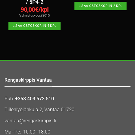
/ 5P4-2
LISÄÄ OSTOSKORIIN 2 KPL
90,00
€/kpl
Valmistusvuosi 2015
LISÄÄ OSTOSKORIIN 4 KPL
Rengaskirppis Vantaa
Puh:
+358 403 573 510
Tiilenlyöjänkuja 2, Vantaa 01720
vantaa@rengaskirppis.fi
Ma–Pe: 10.00–18.00