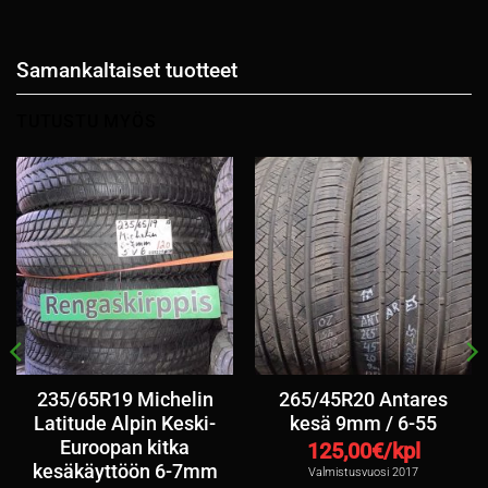
Samankaltaiset tuotteet
TUTUSTU MYÖS
235/65R19 Michelin
265/45R20 Antares
Latitude Alpin Keski-
kesä 9mm / 6-55
Euroopan kitka
125,00
€/kpl
kesäkäyttöön 6-7mm
Valmistusvuosi 2017