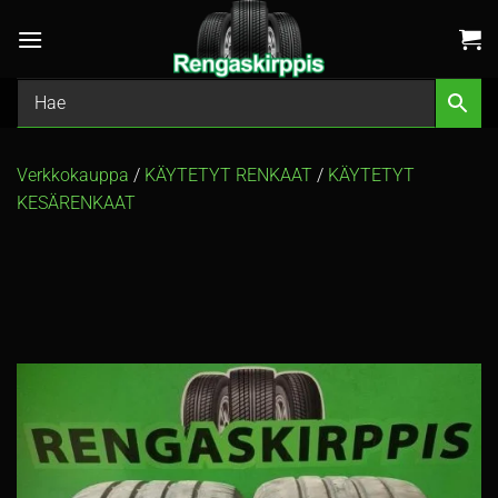
Skip
to
content
Verkkokauppa
/
KÄYTETYT RENKAAT
/
KÄYTETYT
KESÄRENKAAT