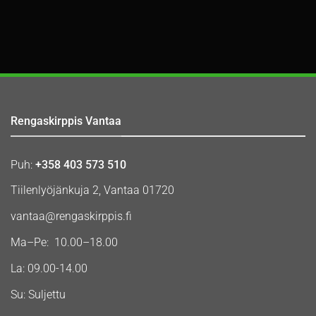
Rengaskirppis Vantaa
Puh:
+358 403 573 510
Tiilenlyöjänkuja 2, Vantaa 01720
vantaa@rengaskirppis.fi
Ma–Pe: 10.00–18.00
La: 09.00-14.00
Su: Suljettu