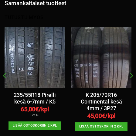
Samankaltaiset tuotteet
TUTUSTU MYÖS
235/55R18 Pirelli
K 205/70R16
kesä 6-7mm / K5
Continental kesä
4mm / 3P27
65,00
€/kpl
45,00
€/kpl
Dot16
LISÄÄ OSTOSKORIIN 2 KPL
LISÄÄ OSTOSKORIIN 2 KPL