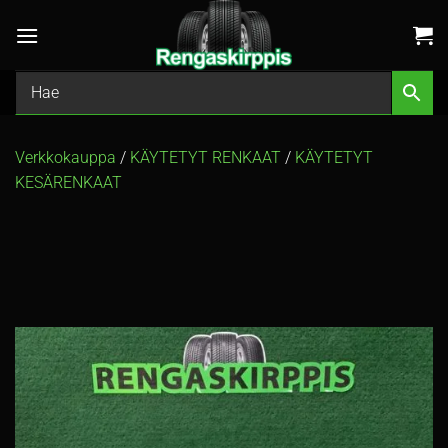
Skip
to
content
Verkkokauppa
/
KÄYTETYT RENKAAT
/
KÄYTETYT
KESÄRENKAAT