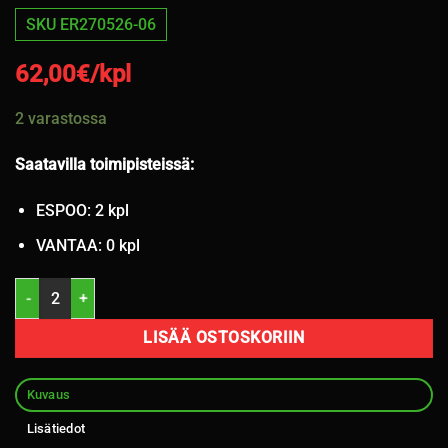
SKU ER270526-06
62,00
€/kpl
2 varastossa
Saatavilla toimipisteissä:
ESPOO: 2 kpl
VANTAA: 0 kpl
235/55R18 Minerva EcoSpeed 2 104W kesä 4,5-5mm / K7 määrä
LISÄÄ OSTOSKORIIN
Kuvaus
Lisätiedot