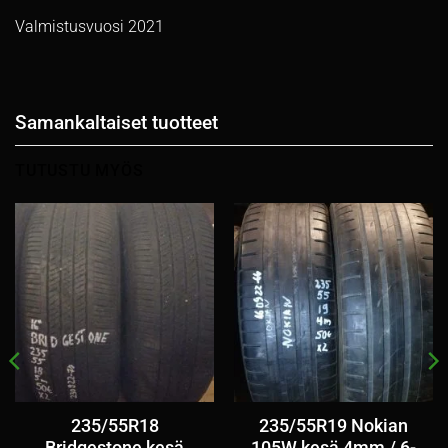
Valmistusvuosi 2021
Samankaltaiset tuotteet
TUTUSTU MYÖS
235/55R18
235/55R19 Nokian
Bridgestone kesä
105W kesä 4mm / 6-