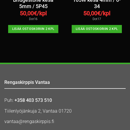
5mm / 5P45
34
50,00
€/kpl
50,00
€/kpl
Dot16
Dot17
LISÄÄ OSTOSKORIIN 2 KPL
LISÄÄ OSTOSKORIIN 2 KPL
Rengaskirppis Vantaa
Puh:
+358 403 573 510
Tiilenlyöjänkuja 2, Vantaa 01720
vantaa@rengaskirppis.fi