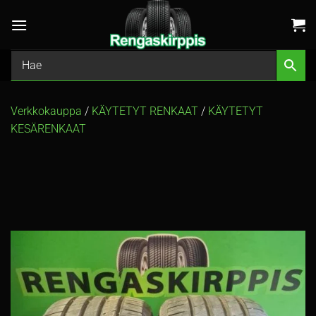
Skip
to
content
Verkkokauppa
/
KÄYTETYT RENKAAT
/
KÄYTETYT
KESÄRENKAAT