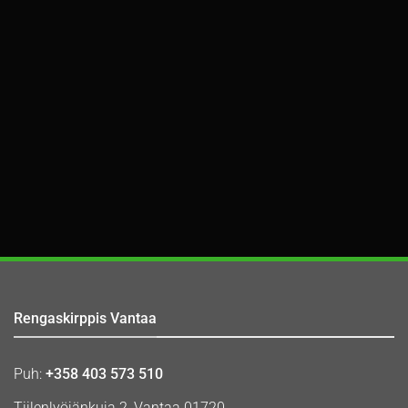
Rengaskirppis Vantaa
Puh:
+358 403 573 510
Tiilenlyöjänkuja 2, Vantaa 01720