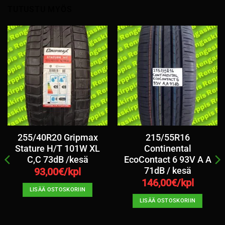
TUTUSTU MYÖS
255/40R20 Gripmax
215/55R16
Stature H/T 101W XL
Continental
C,C 73dB /kesä
EcoContact 6 93V A A
71dB / kesä
93,00
€/kpl
146,00
€/kpl
LISÄÄ OSTOSKORIIN
LISÄÄ OSTOSKORIIN