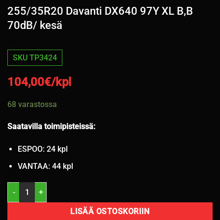
255/35R20 Davanti DX640 97Y XL B,B
70dB/ kesä
SKU TP3424
104,00
€/kpl
68 varastossa
Saatavilla toimipisteissä:
ESPOO: 24 kpl
VANTAA: 44 kpl
255/35R20 Davanti DX640 97Y XL B,B 70dB/ kesä määrä
LISÄÄ OSTOSKORIIN