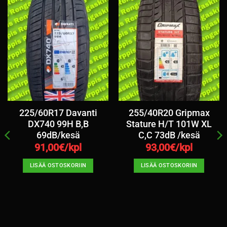
225/60R17 Davanti
255/40R20 Gripmax
DX740 99H B,B
Stature H/T 101W XL
69dB/kesä
C,C 73dB /kesä
91,00
€/kpl
93,00
€/kpl
LISÄÄ OSTOSKORIIN
LISÄÄ OSTOSKORIIN