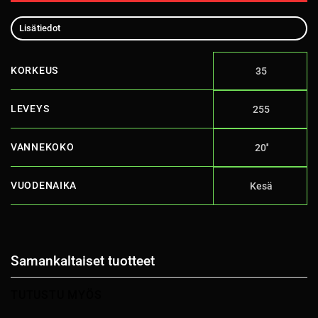
Lisätiedot
KORKEUS
35
LEVEYS
255
VANNEKOKO
20''
VUODENAIKA
Kesä
Samankaltaiset tuotteet
TUTUSTU MYÖS