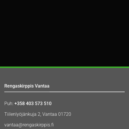
Rengaskirppis Vantaa
Puh:
+358 403 573 510
Tiilenlyöjänkuja 2, Vantaa 01720
vantaa@rengaskirppis.fi