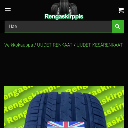
Skip
to
content
Verkkokauppa
/
UUDET RENKAAT
/
UUDET KESÄRENKAAT