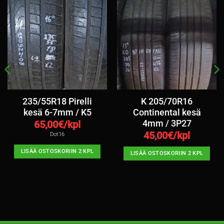
235/55R18 Pirelli
K 205/70R16
kesä 6-7mm / K5
Continental kesä
4mm / 3P27
65,00
€/kpl
45,00
€/kpl
Dot16
LISÄÄ OSTOSKORIIN 2 KPL
LISÄÄ OSTOSKORIIN 2 KPL