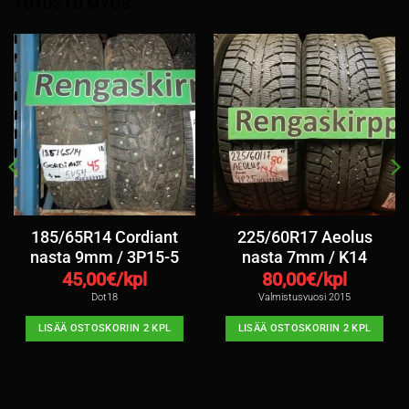
TUTUSTU MYÖS
185/65R14 Cordiant
225/60R17 Aeolus
nasta 9mm / 3P15-5
nasta 7mm / K14
45,00
€/kpl
80,00
€/kpl
Dot18
Valmistusvuosi 2015
LISÄÄ OSTOSKORIIN 2 KPL
LISÄÄ OSTOSKORIIN 2 KPL