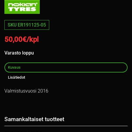
SKU ER191125-05
50,00
€/kpl
Varasto loppu
Kuvaus
Lisätiedot
Valmistusvuosi 2016
Samankaltaiset tuotteet