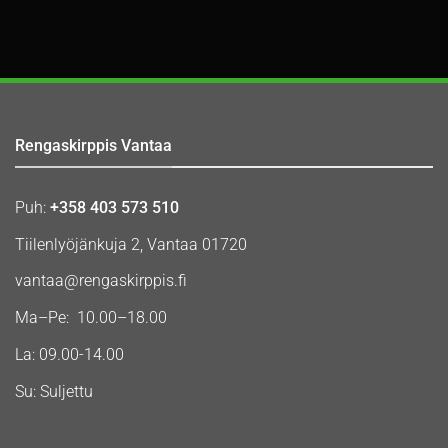
Rengaskirppis Vantaa
Puh:
+358 403 573 510
Tiilenlyöjänkuja 2, Vantaa 01720
vantaa@rengaskirppis.fi
Ma–Pe: 10.00–18.00
La: 09.00-14.00
Su: Suljettu