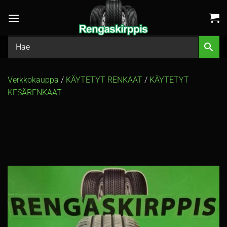
Skip
to
content
Verkkokauppa
/
KÄYTETYT RENKAAT
/
KÄYTETYT
KESÄRENKAAT