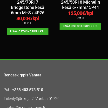
245/70R17
245/50R18 Michelin
Bridgestone kesä
kesä 6-7mm/ 5P44
6mm M+S / 4P26
125,00
€/kpl
40,00
€/kpl
Dot18
Dot14
LISÄÄ OSTOSKORIIN 2 KPL
LISÄÄ OSTOSKORIIN 4 KPL
Rengaskirppis Vantaa
Puh:
+358 403 573 510
Tiilenlyöjänkuja 2, Vantaa 01720
vantaa@rengaskirppis.fi