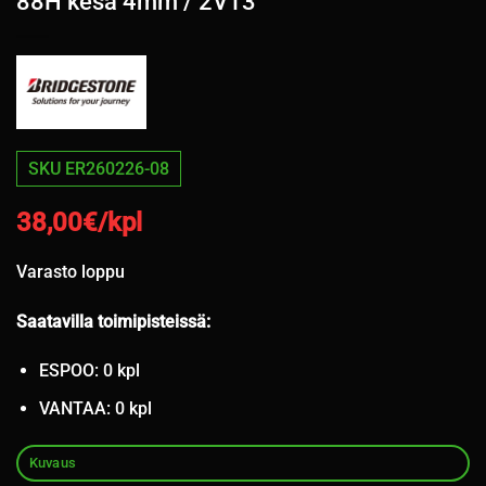
88H kesä 4mm / 2V13
SKU ER260226-08
38,00
€/kpl
Varasto loppu
Saatavilla toimipisteissä:
ESPOO: 0 kpl
VANTAA: 0 kpl
Kuvaus