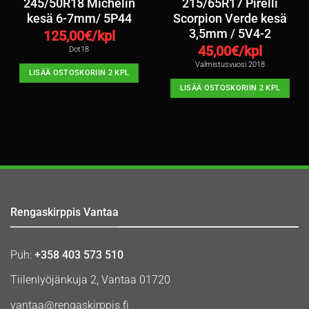
245/50R18 Michelin
215/65R17 Pirelli
kesä 6-7mm/ 5P44
Scorpion Verde kesä
3,5mm / 5V4-2
125,00
€/kpl
45,00
€/kpl
Dot18
Valmistusvuosi 2018
LISÄÄ OSTOSKORIIN 2 KPL
LISÄÄ OSTOSKORIIN 2 KPL
Rengaskirppis Vantaa
Puh:
+358 403 573 510
Tiilenlyöjänkuja 2, Vantaa 01720
vantaa@rengaskirppis.fi