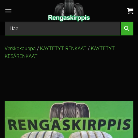
Skip
to
content
Verkkokauppa
/
KÄYTETYT RENKAAT
/
KÄYTETYT
KESÄRENKAAT