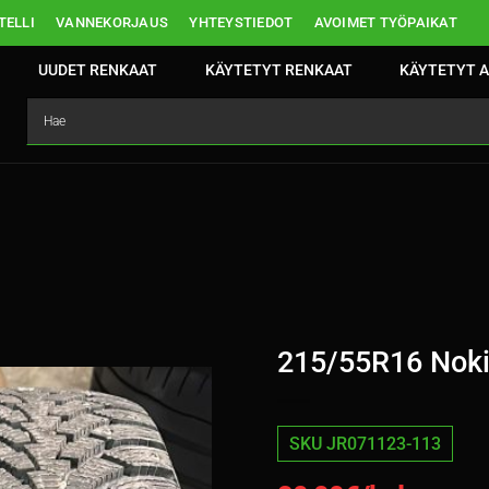
ELLI
VANNEKORJAUS
YHTEYSTIEDOT
AVOIMET TYÖPAIKAT
UUDET RENKAAT
KÄYTETYT RENKAAT
KÄYTETYT A
215/55R16 Noki
SKU JR071123-113