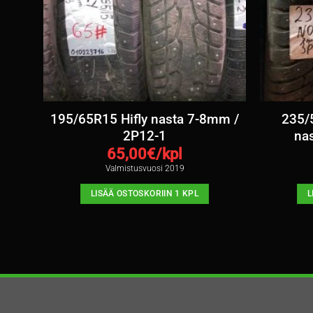
a
195/65R15 Hifly nasta 7-8mm /
235/
2P12-1
na
65,00
€/kpl
Valmistusvuosi 2019
LISÄÄ OSTOSKORIIN 1 KPL
L