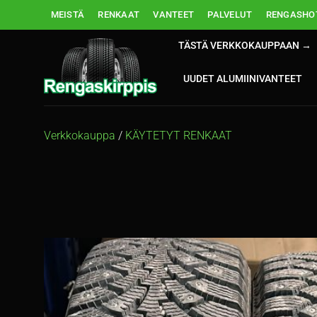
Skip
MEISTÄ
RENKAAT
VANTEET
PALVELUT
RENGASHOT
to
content
TÄSTÄ VERKKOKAUPPAAN →
UUDET ALUMIINIVANTEET
Verkkokauppa
/
KÄYTETYT RENKAAT