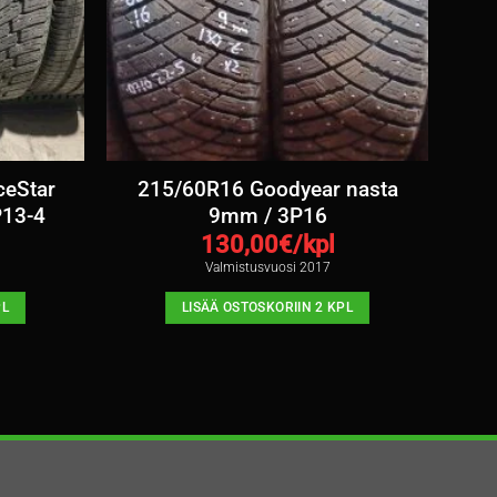
ceStar
215/60R16 Goodyear nasta
P13-4
9mm / 3P16
130,00
€/kpl
Valmistusvuosi 2017
PL
LISÄÄ OSTOSKORIIN 2 KPL