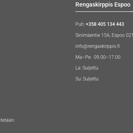
Rengaskirppis Espoo
Puh:
+358 405 134 443
Sinimäentie 15A, Espoo 02
info@rengaskirppis.fi
Ma–Pe: 09.00–17.00
La: Suljettu
Su: Suljettu
ätetään.