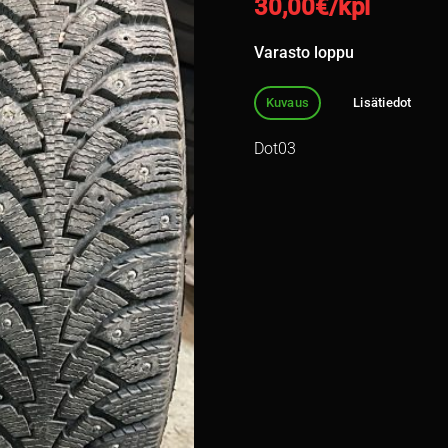
30,00
€/kpl
Varasto loppu
Kuvaus
Lisätiedot
Dot03