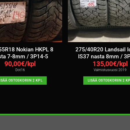
55R18 Nokian HKPL 8
275/40R20 Landsail I
sta 7-8mm / 3P14-5
IS37 nasta 8mm / 3
90,00
€/kpl
135,00
€/kpl
Dot16
Valmistusvuosi 2019
ISÄÄ OSTOSKORIIN 2 KPL
LISÄÄ OSTOSKORIIN 2 K