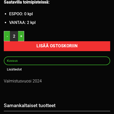
Saatavilla toimipisteissä:
ESPOO: 0 kpl
VANTAA: 2 kpl
225/35R20 Triangle Effex Sport 90Y kesä 5,5-6mm / 3V12-4 määrä
LISÄÄ OSTOSKORIIN
Kuvaus
Lisätiedot
Valmistusvuosi 2024
Samankaltaiset tuotteet