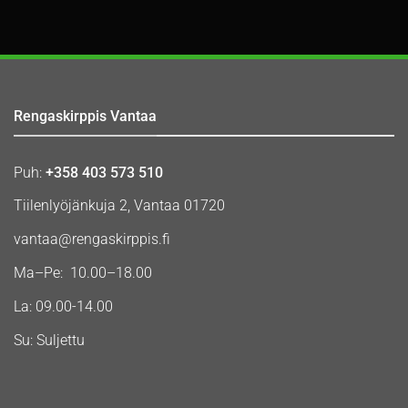
Rengaskirppis Vantaa
Puh:
+358 403 573 510
Tiilenlyöjänkuja 2, Vantaa 01720
vantaa@rengaskirppis.fi
Ma–Pe: 10.00–18.00
La: 09.00-14.00
Su: Suljettu