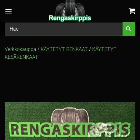
Skip
to
content
Verkkokauppa
/
KÄYTETYT RENKAAT
/
KÄYTETYT
KESÄRENKAAT