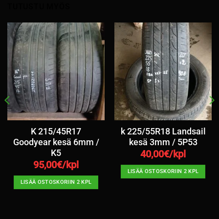
TUTUSTU MYÖS
K 215/45R17
k 225/55R18 Landsail
Goodyear kesä 6mm /
kesä 3mm / 5P53
K5
40,00
€/kpl
95,00
€/kpl
LISÄÄ OSTOSKORIIN 2 KPL
LISÄÄ OSTOSKORIIN 2 KPL