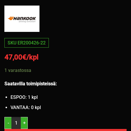
SKU ER200426-22
47,00
€/kpl
1 varastossa
Saatavilla toimipisteissä:
ESPOO: 1 kpl
VANTAA: 0 kpl
225/55R17 Hankook Ventus Prime 3 101W kesä 4mm / 4P41 määrä