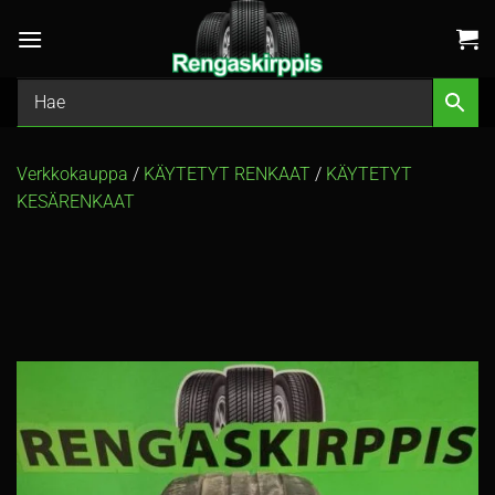
Skip
to
content
Verkkokauppa
/
KÄYTETYT RENKAAT
/
KÄYTETYT
KESÄRENKAAT