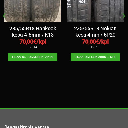
235/55R18 Hankook
235/55R18 Nokian
kesä 4-5mm / K13
kesä 4mm / 5P20
70,00
€/kpl
70,00
€/kpl
Dot14
Dot19
LISÄÄ OSTOSKORIIN 2 KPL
LISÄÄ OSTOSKORIIN 2 KPL
Rengaskirppis Vantaa