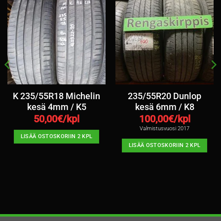
K 235/55R18 Michelin
235/55R20 Dunlop
kesä 4mm / K5
kesä 6mm / K8
50,00
€/kpl
100,00
€/kpl
Valmistusvuosi 2017
LISÄÄ OSTOSKORIIN 2 KPL
LISÄÄ OSTOSKORIIN 2 KPL