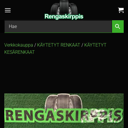
Skip
to
content
Verkkokauppa
/
KÄYTETYT RENKAAT
/
KÄYTETYT
KESÄRENKAAT