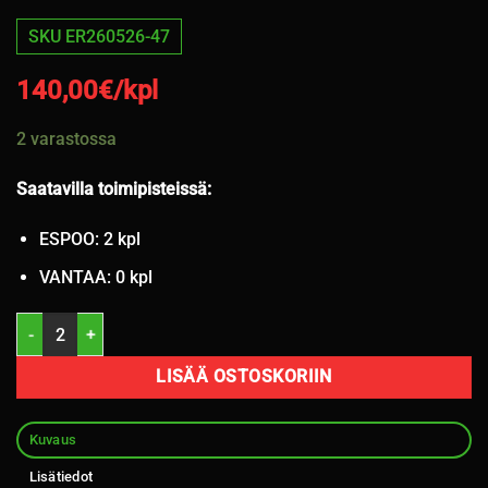
SKU ER260526-47
140,00
€/kpl
2 varastossa
Saatavilla toimipisteissä:
ESPOO: 2 kpl
VANTAA: 0 kpl
275/50R20 Continental IceContact 2 113T nasta 7mm / K7 määrä
LISÄÄ OSTOSKORIIN
Kuvaus
Lisätiedot