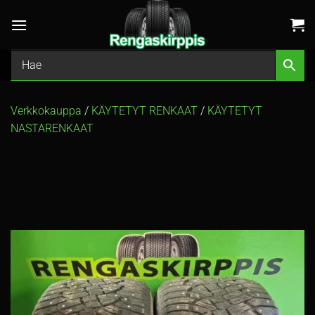
Skip
to
content
Verkkokauppa
/
KÄYTETYT RENKAAT
/
KÄYTETYT
NASTARENKAAT