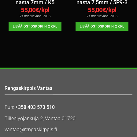
nasta 7mm / K5
nasta 7,5mm / 5P9-3
55,00
€/kpl
55,00
€/kpl
Valmistusvuosi 2015
Valmistusvuosi 2016
LISÄÄ OSTOSKORIIN 2 KPL
LISÄÄ OSTOSKORIIN 2 KPL
Rengaskirppis Vantaa
Puh:
+358 403 573 510
Tiilenlyöjänkuja 2, Vantaa 01720
vantaa@rengaskirppis.fi